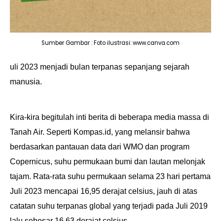
Tempe
Segar
Sumber Gambar : Foto ilustrasi: www.canva.com
Olahan
Tempe
uli 2023 menjadi bulan terpanas sepanjang sejarah
manusia.
Artikel
FTI
Kira-kira begitulah inti berita di beberapa media massa di
Tanah Air. Seperti Kompas.id, yang melansir bahwa
About
berdasarkan pantauan data dari WMO dan program
Copernicus, suhu permukaan bumi dan lautan melonjak
Us
tajam. Rata-rata suhu permukaan selama 23 hari pertama
Juli 2023 mencapai 16,95 derajat celsius, jauh di atas
catatan
suhu terpanas
global yang terjadi pada Juli 2019
lalu sebesar 16,63 derajat celsius.