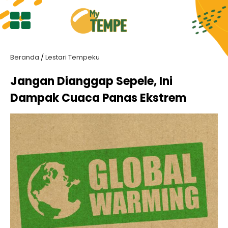
Beranda
/
Lestari Tempeku
Cari
Jangan Dianggap Sepele, Ini
Artikel
Dampak Cuaca Panas Ekstrem
Beranda
Lestari
Tempeku
Keajaiban
Tempe