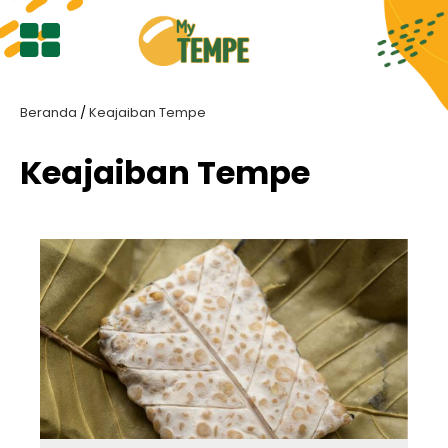
Beranda
/
Keajaiban Tempe
Cari
Artikel
Keajaiban
Tempe
Beranda
Lestari
Tempeku
Keajaiban
Tempe