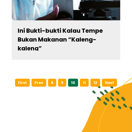
Ini Bukti-bukti Kalau Tempe
Bukan Makanan “Kaleng-
kaleng”
(current)
First
Prev
8
9
10
11
12
Next